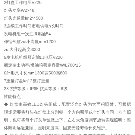
2灯盘工作电压V220
灯头功率W2×48
灯头光通量lm2*4500
3连续工作时间市电供电h长时间
发电机组一次注满燃油54
伸缩气缸zui小高度mm1200
zui大升起高度3000
5发电机机组额定输出电压V220
额定输出功率/燃油箱额定容量W/L700/15
6外形尺寸长mm1300宽500高800
7重量灯盘kg12整灯重量
23防护等级：IP65 抗风等级：6级
性能特点：
◆ 灯盘由高效LED灯头组成，配置泛光灯头为大面积照射；可根据
现场需要将灯头在灯盘上分别朝一个方向照明或个灯头向同一方向照
明，也可将每个灯头单独做上下、左右大角度调节旋转实现照明；整
体照明远近兼顾，照明亮度高，固态光源寿命长免维护。