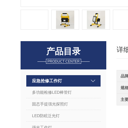
详
产品目录
PRODUCT CENTER
品
应急抢修工作灯
规
多功能检修LED棒管灯
主
固态手提强光探照灯
LED防眩泛光灯
强光工作灯