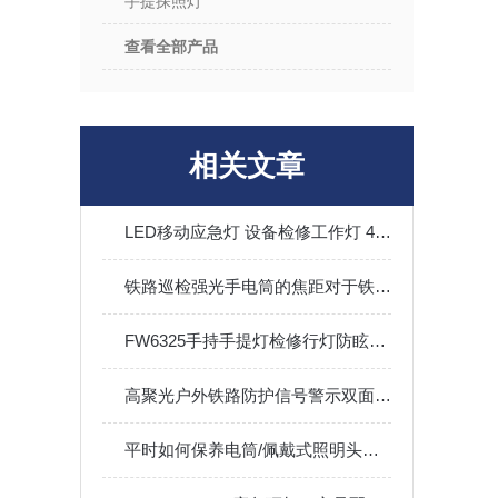
手提探照灯
查看全部产品
相关文章
LED移动应急灯 设备检修工作灯 4W/6W磁吸棒管灯
铁路巡检强光手电筒的焦距对于铁路巡检的可见范围有何影响？
FW6325手持手提灯检修行灯防眩通道灯汽修船舶帐篷24V36V
高聚光户外铁路防护信号警示双面方位灯移动可手持伸缩底部磁吸
平时如何保养电筒/佩戴式照明头灯/固态强光电筒