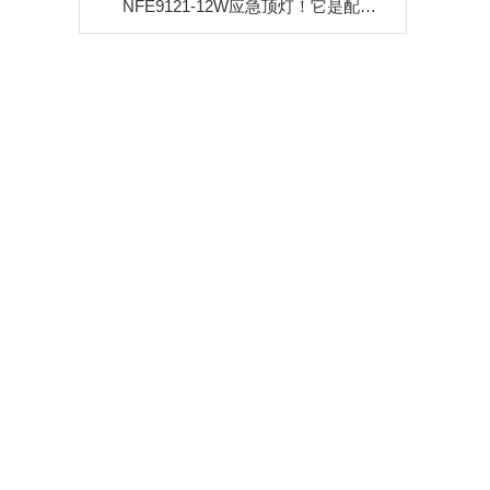
NFE9121-12W应急顶灯！它是配电房、电厂等关键场所的守护神！