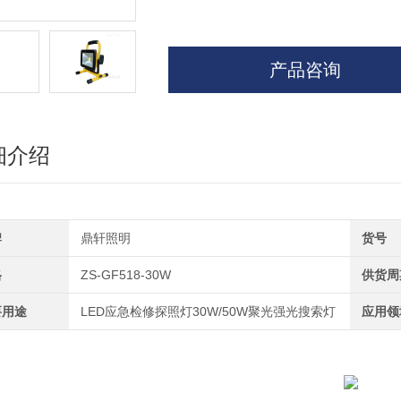
产品咨询
细介绍
牌
鼎轩照明
货号
格
ZS-GF518-30W
供货周
要用途
LED应急检修探照灯30W/50W聚光强光搜索灯
应用领