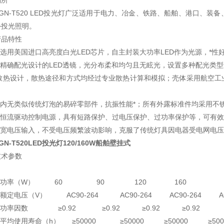
场所
FGN-T520 LED投光灯广泛适用于电力、冶金、铁路、船舶、港口、
外投光照明。
产品特性
● 选用美国进口高亮度白光LED芯片，自主封装大功率LED作为光源，*
用精确配光设计的LED透镜，光分布柔和均匀且无眩光，设置多种配光类
*的散热设计，散热途径和方式均经过专业散热计算和模拟；壳体采用航空
。
灯具内无类似传统灯泡的易碎零部件，抗振性能*；所有外露标准件均采用
采用恒流驱动控制电源，具有短路保护、过电压保护、过功率保护等，可有效
适用宽电压输入，不受电压频繁波动影响，克服了传统灯具因电器受电网电
GN-T520LED投光灯120/160W船舶壁挂式
技术参数
 额定功率（W） 60 90 120 160
 额定电压（V） AC90-264 AC90-264 AC90-264 AC9
● 功率因数 ≥0.92 ≥0.92 ≥0.92 ≥0.92
● 平均使用寿命（h） ≥50000 ≥50000 ≥50000 ≥500