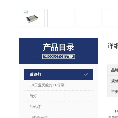
详
产品目录
PRODUCT CENTER
品
道路灯
规
EX工业灭蚊灯T6等级
主
筒灯
油站灯
F
LED泛光灯