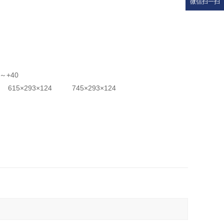
微信扫一扫
～+40
×293×124 745×293×124