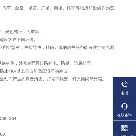
装备、汽车、航空、场馆、广场、商场、楼宇等场所和设施作为室
性好，光色纯正，无重影。
型适应客户不同环境。
工业用铝型材，热传导快，精确计算的散热筋条能有效控制光源
不锈钢材质，外壳表面经过防静电、防锈、防腐处理。
防止4KV以上雷击和高压浪涌的冲击。
压波动而产生的噪音污染、灯光不稳定、灯光频闪等弊端。
电话
在线咨询
0-264
00