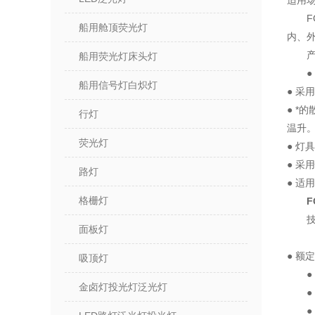
适用
船用舱顶荧光灯
内、
船用荧光灯床头灯
船用信号灯白炽灯
● 采
● 
行灯
温升
荧光灯
● 
● 
路灯
● 
格栅灯
F
面板灯
●
吸顶灯
●
金卤灯投光灯泛光灯