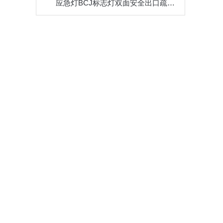
应急灯BCJ标志灯双面安全出口疏散指示两用灯90分钟LED5W