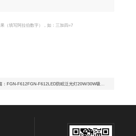
果（填写阿拉伯数字），如：三加四=7
篇：
FGN-F612FGN-F612LED防眩泛光灯20W/30W吸顶安装