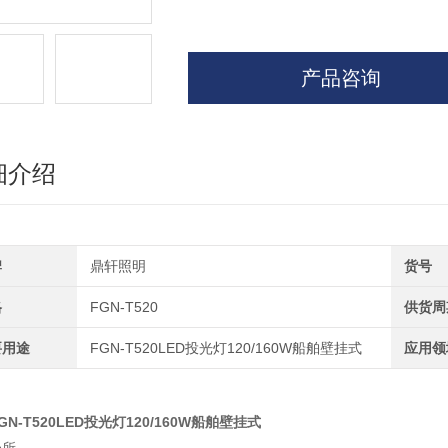
产品咨询
细介绍
牌
鼎轩照明
货号
格
FGN-T520
供货周
要用途
FGN-T520LED投光灯120/160W船舶壁挂式
应用领
GN-T520LED投光灯120/160W船舶壁挂式