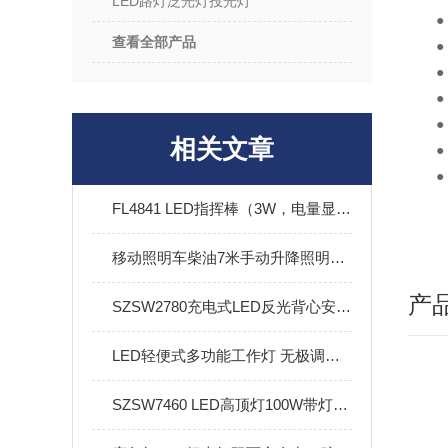
LED路灯泛光灯投光灯
查看全部产品
相关文章
●
FL4841 LED指挥棒（3W，电量显示，2200毫安）
移动照明车柴油7米手动升降照明灯塔户外应急救援工地照明灯车
产
SZSW2780充电式LED反光背心安全反光马甲V型可手洗
LED轻便式多功能工作灯 无极调光抢修防汛救援灯 携带方便
SZSW7460 LED高顶灯100W带灯罩防水防尘防腐圆形泛光灯