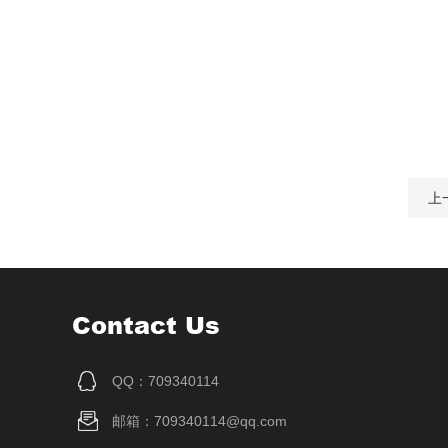
上
Contact Us
QQ：709340114
邮箱：709340114@qq.com