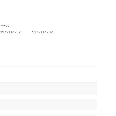
～+50
114×92 517×114×92