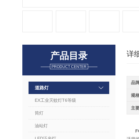
详
产品目录
PRODUCT CENTER
品
道路灯
规
EX工业灭蚊灯T6等级
主
筒灯
油站灯
F
LED泛光灯