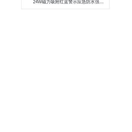
24W磁力吸附红蓝警示应急防水强光手提探照灯