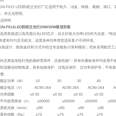
场所
FGN-F612 LED防眩泛光灯广泛适用于电力、冶金、铁路、船舶、港
内、外泛光照明。
产品特性
GN-F612LED防眩泛光灯20W/30W吸顶安装
● 选用美国进口高亮度白光LED芯片，自主封装大功率LED作为光源，*
分布柔和均匀且无眩光，设置多种功率类型适应客户不同环境。
*的散热设计，散热途径和方式均经过专业散热计算和模拟；壳体采用航空
。
灯具内无类似传统灯泡的易碎零部件，抗振性能*；所有外露标准件均采用
采用恒流驱动控制电源，具有短路保护、过电压保护、过功率保护等，可有效
参数
● 额定功率（W） 10 20 30 40
 额定电压（V） AC90-264 AC90-264 AC90-264 AC9
● 功率因数 ≥0.92 ≥0.92 ≥0.92 ≥0.92
● 平均使用寿命（h） ≥50000 ≥50000 ≥50000 ≥500
● 系统光效（lm/w） ≥90 ≥90 ≥90 ≥90
● 显色指数（Ra） ≥75 ≥75 ≥75 ≥75