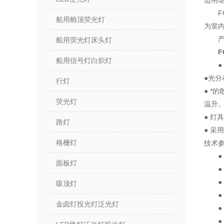
适用
船用舱顶荧光灯
为室
船用荧光灯床头灯
F
船用信号灯白炽灯
●光
行灯
● 
荧光灯
温升
● 
路灯
● 
格栅灯
技术
面板灯
●
吸顶灯
金卤灯投光灯泛光灯