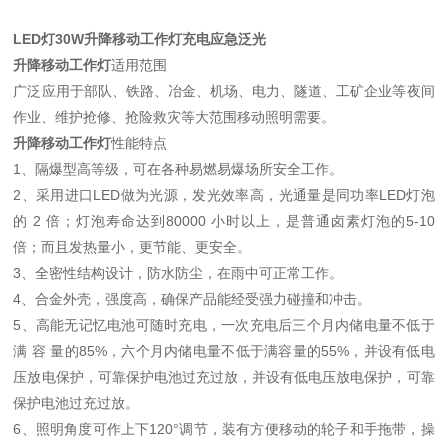
LED灯30W升降移动工作灯充电应急泛光
升降移动工作灯
适用范围
广泛应用于部队、铁路、冶金、机场、电力、隧道、工矿企业等夜间
作业、维护抢修、抢险救灾等大范围移动照明需要。
升降移动工作灯
性能特点
1、隔爆型高等级，可在各种易燃易爆场所安全工作。
2、采用进口LED做为光源，发光效率高，光通量是同功率LED灯泡
的 2 倍；灯泡寿命达到80000 小时以上，是普通卤素灯泡的5-10
倍；而且发热量小，更节能、更安全。
3、全密性结构设计，防水防尘，在雨中可正常工作。
4、合金外壳，强度高，确保产品能经受强力碰撞和冲击。
5、高能无记忆电池可随时充电，一次充电后三个月内储电量不低于
满 容 量的85%，六个月内储电量不低于满容量的55%，并设有低电
压放电保护，可靠保护电池过充过放，并设有低电压放电保护，可靠
保护电池过充过放。
6、照明角度可作上下120°调节，装有方便移动的轮子和手拖带，操