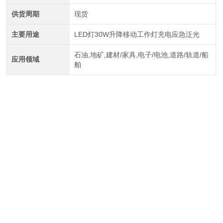
供货周期
现货
主要用途
LED灯30W升降移动工作灯充电应急泛光
石油,地矿,建材/家具,电子/电池,道路/轨道/船
应用领域
舶