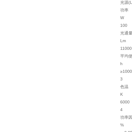
光源(L
功率
W
100
光通
Lm
11000
平均
h
≥1000
3
色温
K
6000
4
功率
%