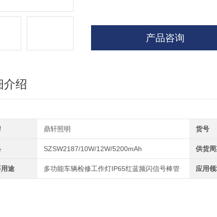
产品咨询
细介绍
牌
鼎轩照明
货号
格
SZSW2187/10W/12W/5200mAh
供货周
要用途
多功能车辆检修工作灯IP65红蓝频闪信号棒管
应用领