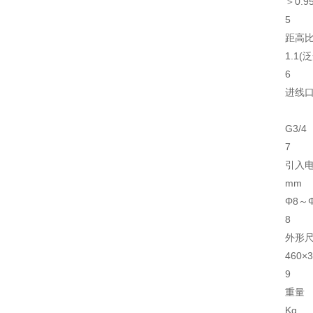
＞0.9
5
距高
1.1(
6
进线
G3/4
7
引入
mm
Φ8～Φ
8
外形
460×3
9
重量
Kg