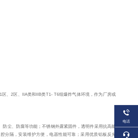
2区、IIA类和IIB类T1- T6组爆炸气体环境，作为厂房或
电话
、防尘、防腐等功能；不锈钢外露紧固件，透明件采用抗高能
器腔分隔，安装维护方便，电器性能可靠；采用优质铝板反光