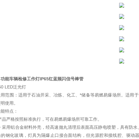
多功能车辆检修工作灯IP65红蓝频闪信号棒管
60 LED泛光灯
适用范围：适用于石油开采、冶炼、化工、*储备等易燃易爆场所。适用于1区、
照明使用。
性能特点：
本产品严格按照标准执行，可在易燃易爆场所可靠工作。
◆ 采用铝合金材料外壳，经高速抛丸清理后表面高压静电喷塑，具有防水
击的钢化玻璃，灯具为隔爆止口接合面结构，但光源腔和接线腔、驱动