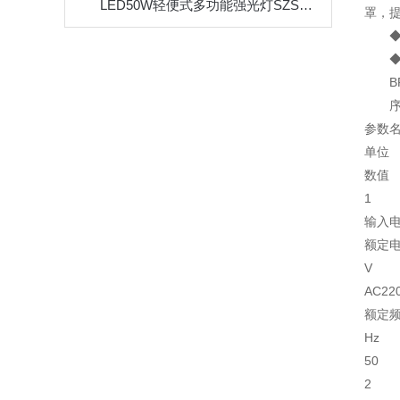
LED50W轻便式多功能强光灯SZSW2600升降工作灯
罩，
B
参数
单位
数值
1
输入
额定
V
AC22
额定
Hz
50
2