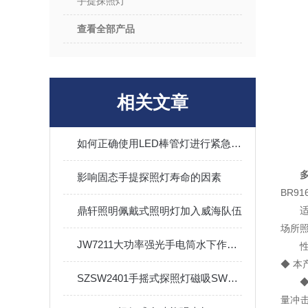
手提探照灯
查看全部产品
相关文章
如何正确使用LED棒管灯进行紧急救援？
影响固态手提探照灯寿命的因素
BR91
鼎轩照明佩戴式照明灯加入威海队伍
场所
JW7211大功率强光手电筒水下作业大功率LED多功能防水工作灯10W
◆ 
SZSW2401手摇式探照灯磁吸SW2402多功能手提强光巡检工作灯灯
量冲