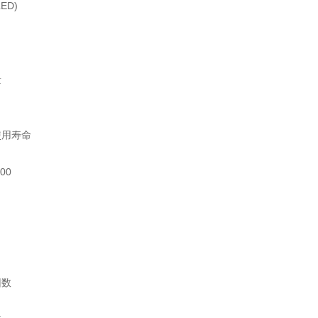
ED)
量
使用寿命
00
因数