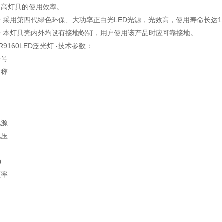
提高灯具的使用效率。
◆ 采用第四代绿色环保、大功率正白光LED光源，光效高，使用寿命长达
◆ 本灯具壳内外均设有接地螺钉，用户使用该产品时应可靠接地。
R9160LED泛光灯 -技术参数：
序号
名称
电源
电压
0
频率