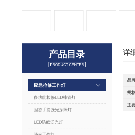
详
产品目录
PRODUCT CENTER
品
应急抢修工作灯
规
多功能检修LED棒管灯
主
固态手提强光探照灯
LED防眩泛光灯
强光工作灯