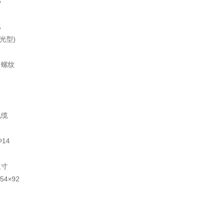
5
比
泛光型)
口螺纹
电缆
14
尺寸
54×92