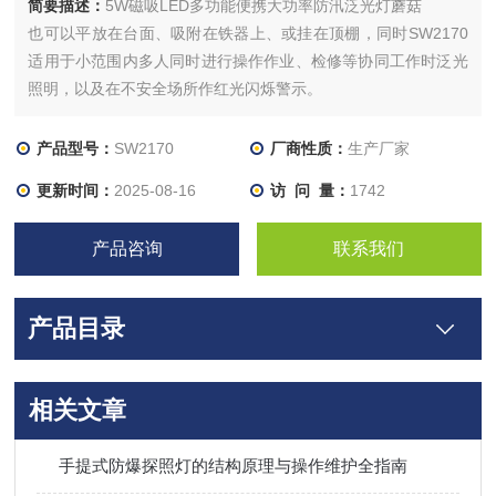
简要描述：
5W磁吸LED多功能便携大功率防汛泛光灯蘑菇
也可以平放在台面、吸附在铁器上、或挂在顶棚，同时SW2170
适用于小范围内多人同时进行操作作业、检修等协同工作时泛光
照明，以及在不安全场所作红光闪烁警示。
产品型号：
SW2170
厂商性质：
生产厂家
更新时间：
2025-08-16
访 问 量：
1742
产品咨询
联系我们
产品目录
相关文章
手提式防爆探照灯的结构原理与操作维护全指南