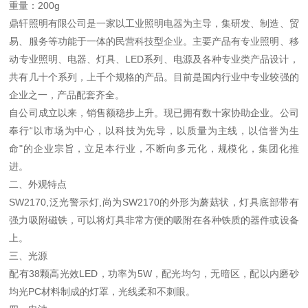
重量：200g
鼎轩照明有限公司是一家以工业照明电器为主导，集研发、制造、贸
易、服务等功能于一体的民营科技型企业。主要产品有专业照明、移
动专业照明、电器、灯具、LED系列、电源及各种专业类产品设计，
共有几十个系列，上千个规格的产品。目前是国内行业中专业较强的
企业之一，产品配套齐全。
自公司成立以来，销售额稳步上升。现已拥有数十家协助企业。公司
奉行“以市场为中心，以科技为先导，以质量为主线，以信誉为生
命"的企业宗旨，立足本行业，不断向多元化，规模化，集团化推
进。
二、外观特点
SW2170,泛光警示灯,尚为SW2170的外形为蘑菇状，灯具底部带有
强力吸附磁铁，可以将灯具非常方便的吸附在各种铁质的器件或设备
上。
三、光源
配有38颗高光效LED，功率为5W，配光均匀，无暗区，配以内磨砂
均光PC材料制成的灯罩，光线柔和不刺眼。