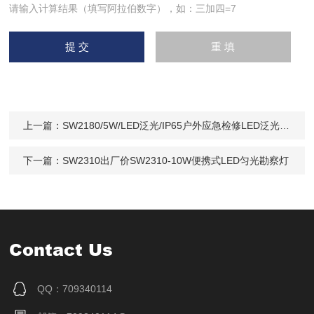
请输入计算结果（填写阿拉伯数字），如：三加四=7
上一篇：
SW2180/5W/LED泛光/IP65户外应急检修LED泛光棒管灯磁吸红蓝闪信号
下一篇：
SW2310出厂价SW2310-10W便携式LED匀光勘察灯
Contact Us
QQ：709340114