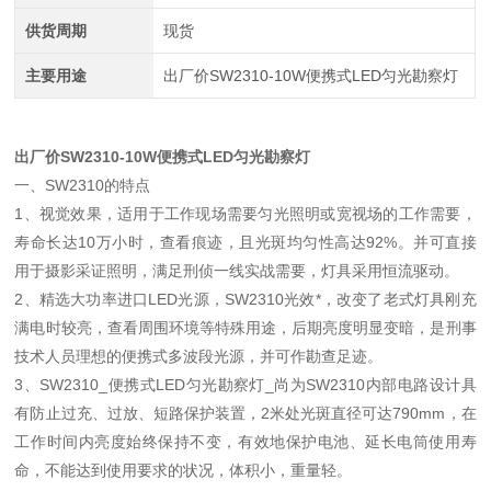
供货周期
现货
主要用途
出厂价SW2310-10W便携式LED匀光勘察灯
出厂价SW2310-10W便携式LED匀光勘察灯
一、SW2310的特点
1、视觉效果，适用于工作现场需要匀光照明或宽视场的工作需要，
寿命长达10万小时，查看痕迹，且光斑均匀性高达92%。并可直接
用于摄影采证照明，满足刑侦一线实战需要，灯具采用恒流驱动。
2、精选大功率进口LED光源，SW2310光效*，改变了老式灯具刚充
满电时较亮，查看周围环境等特殊用途，后期亮度明显变暗，是刑事
技术人员理想的便携式多波段光源，并可作勘查足迹。
3、SW2310_便携式LED匀光勘察灯_尚为SW2310内部电路设计具
有防止过充、过放、短路保护装置，2米处光斑直径可达790mm，在
工作时间内亮度始终保持不变，有效地保护电池、延长电筒使用寿
命，不能达到使用要求的状况，体积小，重量轻。