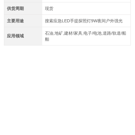
供货周期
现货
主要用途
搜索应急LED手提探照灯9W夜间户外强光
石油,地矿,建材/家具,电子/电池,道路/轨道/船
应用领域
舶