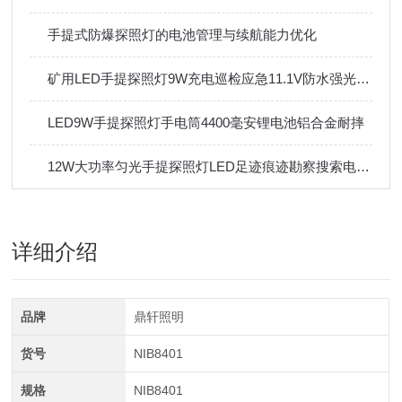
手提式防爆探照灯的电池管理与续航能力优化
矿用LED手提探照灯9W充电巡检应急11.1V防水强光手电筒
LED9W手提探照灯手电筒4400毫安锂电池铝合金耐摔
12W大功率匀光手提探照灯LED足迹痕迹勘察搜索电量显示IP65
详细介绍
品牌
鼎轩照明
货号
NIB8401
规格
NIB8401