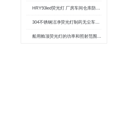
HRY93led荧光灯 厂房车间仓库防眩应急条形吸顶照明灯40W60W
304不锈钢洁净荧光灯制药无尘车间医院漆房 BHY嵌入式净化灯
船用舱顶荧光灯的功率和照射范围如何计算？