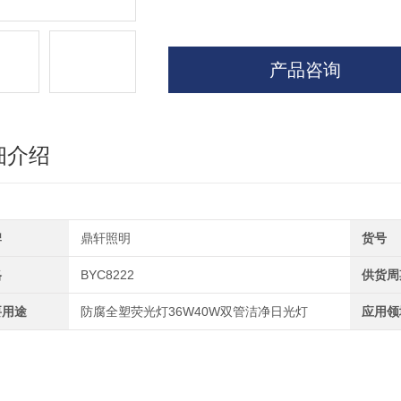
产品咨询
细介绍
牌
鼎轩照明
货号
格
BYC8222
供货周
要用途
防腐全塑荧光灯36W40W双管洁净日光灯
应用领