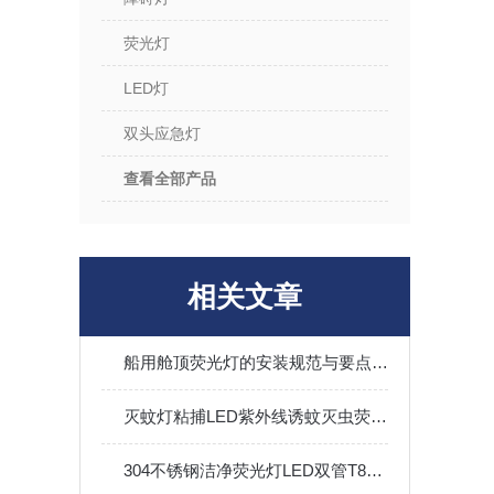
荧光灯
LED灯
双头应急灯
查看全部产品
相关文章
船用舱顶荧光灯的安装规范与要点指南​
灭蚊灯粘捕LED紫外线诱蚊灭虫荧光灯食品化工厂加油站灭蝇灯
304不锈钢洁净荧光灯LED双管T8支架2*40W净化灯2*28W