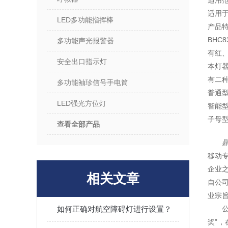
适用
适用于
LED多功能指挥棒
产品
BHC
多功能声光报警器
有红
安全出口指示灯
本灯
有二
多功能袖珍信号手电筒
普
LED强光方位灯
智能
子母
查看全部产品
移动
企业
相关文章
自公
业宗
如何正确对航空障碍灯进行设置？
奖”，