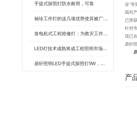
手提式探照灯防水耐用，可靠
业”等
我司
袖珍工作灯的这几项优势使其被广泛应用
已荣
针对
发电机式工程抢修灯：为救灾工作提供稳定的光源
现已
鼎轩
LED灯技术成熟将成工程照明市场主力军
鼎
鼎轩照明LED手提式探照灯9W，照亮你的每一个夜晚！
产