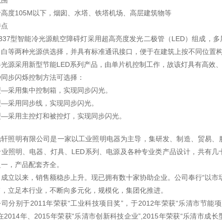
范围
高度105M以下，烟囱、水塔、铁塔机场、高层建筑物等
特点
8337型智能冷光源航空障碍灯采用超高亮度发光二极管（LED）组成，
、白等两种光源供选择，并具有标准通讯接口，便于在建筑上按不同位置构
器光源采用新型节能LED系列产品，由单片机控制工作，故该灯具有高效
种同步闪烁控制方法可选择：
通型—采用集中控制箱，实现同步闪光。
型—采用同步线，实现同步闪光。
型—采用主控灯和被控灯，实现同步闪光。
鼎轩照明有限公司是一家以工业照明电器为主导，集研发、制造、贸易、
专业照明、电器、灯具、LED系列、电源及各种专业类产品设计，共有几
之一，产品配套齐全。
司成立以来，销售额稳步上升。现已拥有数十家协助企业。公司奉行“以市
旨，立足本行业，不断向多元化，规模化，集团化推进。
公司分别于2011年荣获“工业科技项目奖”，于2012年荣获“乐清市节能项
在2014年、2015年荣获“乐清市创新科技企业”,2015年荣获“乐清市成