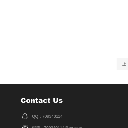
上
Contact Us
QQ：709340114
邮箱：709340114@qq.com