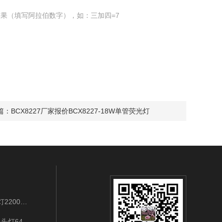
果（填写阿拉伯数字），如：三加四=7
篇：
BCX8227厂家报价BCX8227-18W单管荧光灯
BAD202B/LED3W/IP65/3.7VLED袖珍强光工作灯2200mAh充电式应急巡检
IW5132-3W/128GWIFI连接LED强光多功能摄像头灯64G手势开关