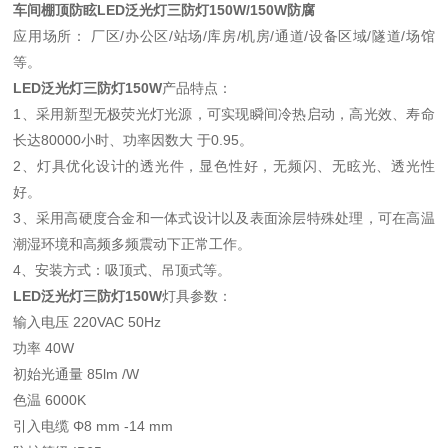
车间棚顶防眩LED泛光灯三防灯150W/150W防腐
应用场所： 厂区/办公区/站场/库房/机房/通道/设备区域/隧道/场馆
等。
LED泛光灯三防灯150W
产品特点：
1、采用新型无极荧光灯光源，可实现瞬间冷热启动，高光效、寿命
长达80000小时、功率因数大 于0.95。
2、灯具优化设计的透光件，显色性好，无频闪、无眩光、透光性
好。
3、采用高硬度合金和一体式设计以及表面涂层特殊处理，可在高温
潮湿环境和高频多频震动下正常工作。
4、安装方式：吸顶式、吊顶式等。
LED泛光灯三防灯150W
灯具参数：
输入电压 220VAC 50Hz
功率 40W
初始光通量 85lm /W
色温 6000K
引入电缆 Φ8 mm -14 mm