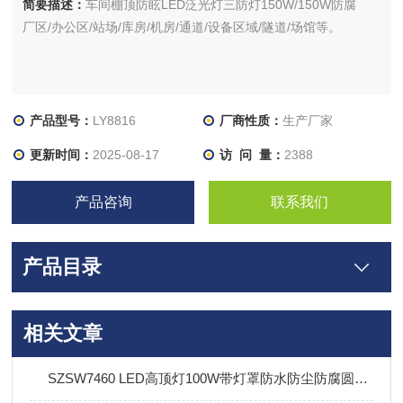
简要描述：
车间棚顶防眩LED泛光灯三防灯150W/150W防腐
厂区/办公区/站场/库房/机房/通道/设备区域/隧道/场馆等。
产品型号：
LY8816
厂商性质：
生产厂家
更新时间：
2025-08-17
访 问 量：
2388
产品咨询
联系我们
产品目录
相关文章
SZSW7460 LED高顶灯100W带灯罩防水防尘防腐圆形泛光灯