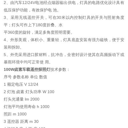
2、由汽车12/24V电池经点烟器输出供电，灯具的电路优化设计具有
低压保护功能，有效保护电 池。
3、采用无线遥控开关，可在30米以内控制灯具的开关与照射角度
平；灯头可作上下180度折叠、水
平360度的旋转，满足多角度照明需要。
4、外形美观，体积小、重量轻，灯具底盘安装有强力磁铁，便于安
装和拆卸。
5、外壳采用进口胶材料，抗冲击，全密封设计使其在高频振动下或
暴雨环境中均可正常使 用。
100W卤素车载遥控探照灯
技术参数：
序号 参数名称 单位 数值
1 额定电压 V 12/24
2 灯泡 卤素 灯头功率 W 100
灯头光通量 lm 2000
灯泡平均使用寿命 h 1000
照距 m 1000
3 遥控器 距离 m 30