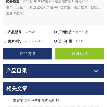
简要描述：
鼎轩照明100W卤素车载遥控探照灯黄光24V
电力、冶金等工矿企业在野外复杂环境作业、维护抢修、救援、
巡查时适用。
产品型号：
SHW4110
厂商性质：
生产厂家
更新时间：
2025-08-17
访 问 量：
1968
产品咨询
联系我们
产品目录
相关文章
掌握要点合理使用遥控探照灯