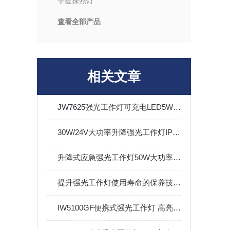
手提探照灯
查看全部产品
相关文章
JW7625强光工作灯可充电LED5W防水便携应急手电筒Type-c接口
30W/24V大功率升降强光工作灯IP65防汛聚光搜索灯可充电
升降式应急强光工作灯50W大功率电量显示可充电IP66
提升强光工作灯使用寿命的保养技巧与方法
IW5100GF便携式强光工作灯 高亮度防腐防尘防水手提灯