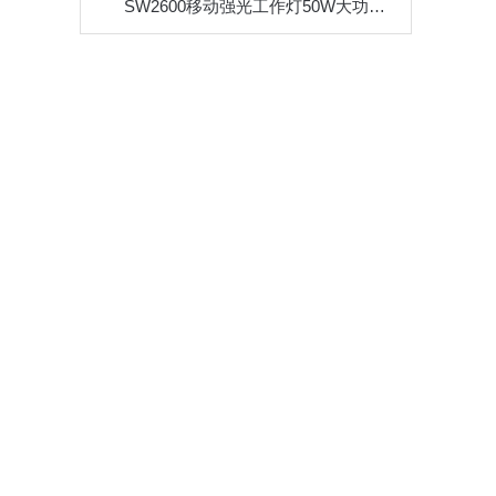
SW2600移动强光工作灯50W大功率应急抢修灯红蓝信号