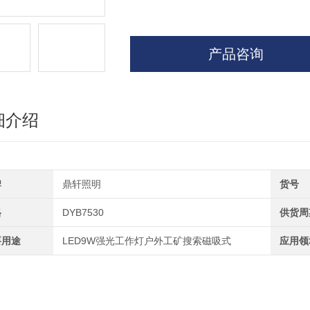
产品咨询
细介绍
牌
鼎轩照明
货号
格
DYB7530
供货周
要用途
LED9W强光工作灯户外工矿搜索磁吸式
应用领