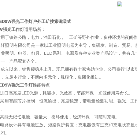
LED9W强光工作灯户外工矿搜索磁吸式
9W强光工作灯
适用场所：
适用于铁路公路，电力，油田石化，，工矿等野外作业，多种环境的夜间
鼎轩照明有限公司是一家以工业照明电器为主导，集研发、制造、贸易、
专业照明、电器、灯具、LED系列、电源及各种专业类产品设计，共有几
之一，产品配套齐全。
司成立以来，销售额稳步上升。现已拥有数十家协助企业。公司奉行“以市
旨，立足本行业，不断向多元化，规模化，集团化推进。
ED9W强光工作灯
性能特点：
● 进口高亮度LED光源，耗能少、光效高，节能环保，光源使用寿命长。
● 采用智能芯片控制，恒流输出，亮度稳定，带电量检测功能。强光、工
用。
● 高能无记忆电池、容量大、循环使用，经济环保，可随时充电。
● 电路设计具有电池过放、短路保护装置；充电器设有过充和充电状态显
关闭。