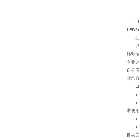
LED
移动
企业
自公
业宗
L
求使
自动