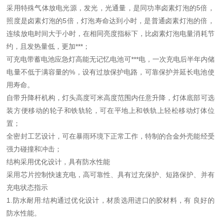
采用特殊气体放电光源，发光，光通量，是同功率卤素灯泡的5倍，
照度是卤素灯泡的5倍，灯泡寿命达到小时，是普通卤素灯泡的倍，
连续放电时间大于小时，在相同亮度指标下，比卤素灯泡电量消耗节
约，且发热量低，更加***；
可充电带蓄电池应急灯高能无记忆电池可***电，一次充电后半年内储
电量不低于满容量的%，设有过放保护电路，可靠保护并延长电池使
用寿命。
自带升降杆机构，灯头高度可米高度范围内任意升降，灯体底部可选
装方便移动的轮子和铁轨轮，可在平地上和铁轨上轻松移动灯体位
置；
全密封工艺设计，可在暴雨环境下正常工作，特制的合金外壳能经受
强力碰撞和冲击；
结构采用优化设计，具有防水性能
采用芯片控制快速充电，高可靠性、具有过充保护、短路保护、并有
充电状态指示
1.防水耐用:结构通过优化设计，材质选用进口的胶材料，有 良好的
防水性能。