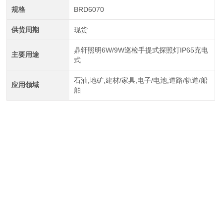
规格
BRD6070
供货周期
现货
鼎轩照明6W/9W巡检手提式探照灯IP65充电
主要用途
式
石油,地矿,建材/家具,电子/电池,道路/轨道/船
应用领域
舶