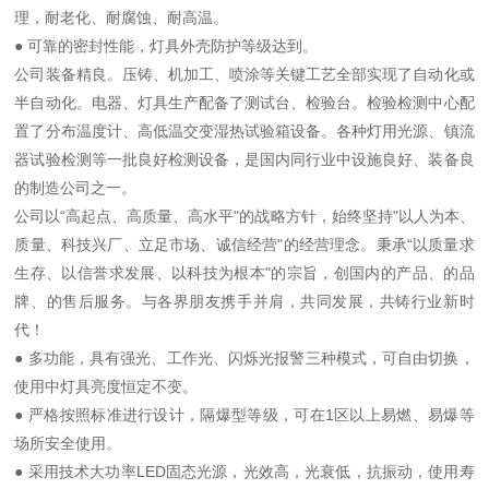
理，耐老化、耐腐蚀、耐高温。
● 可靠的密封性能，灯具外壳防护等级达到。
公司装备精良。压铸、机加工、喷涂等关键工艺全部实现了自动化或
半自动化。电器、灯具生产配备了测试台、检验台。检验检测中心配
置了分布温度计、高低温交变湿热试验箱设备。各种灯用光源、镇流
器试验检测等一批良好检测设备，是国内同行业中设施良好、装备良
的制造公司之一。
公司以“高起点、高质量、高水平"的战略方针，始终坚持"以人为本、
质量、科技兴厂、立足市场、诚信经营"的经营理念。秉承“以质量求
生存、以信誉求发展、以科技为根本"的宗旨，创国内的产品、的品
牌、的售后服务。与各界朋友携手并肩，共同发展，共铸行业新时
代！
● 多功能，具有强光、工作光、闪烁光报警三种模式，可自由切换，
使用中灯具亮度恒定不变。
● 严格按照标准进行设计，隔爆型等级，可在1区以上易燃、易爆等
场所安全使用。
● 采用技术大功率LED固态光源，光效高，光衰低，抗振动，使用寿