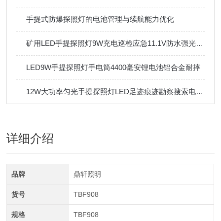
手提式防爆探照灯的电池管理与续航能力优化
矿用LED手提探照灯9W充电巡检应急11.1V防水强光手电筒
LED9W手提探照灯手电筒4400毫安锂电池铝合金耐摔
12W大功率匀光手提探照灯LED足迹痕迹勘察搜索电量显示IP65
详细介绍
品牌
鼎轩照明
货号
TBF908
规格
TBF908