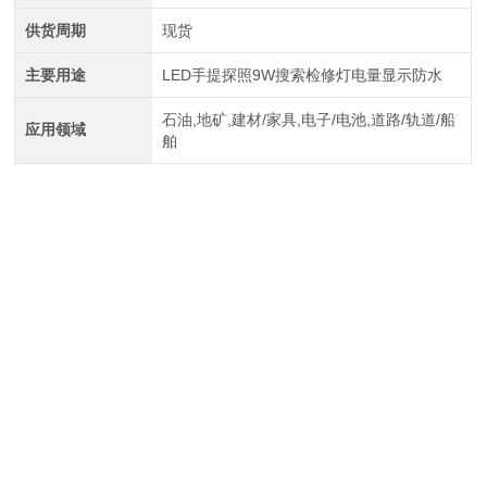
供货周期
现货
主要用途
LED手提探照9W搜索检修灯电量显示防水
石油,地矿,建材/家具,电子/电池,道路/轨道/船
应用领域
舶