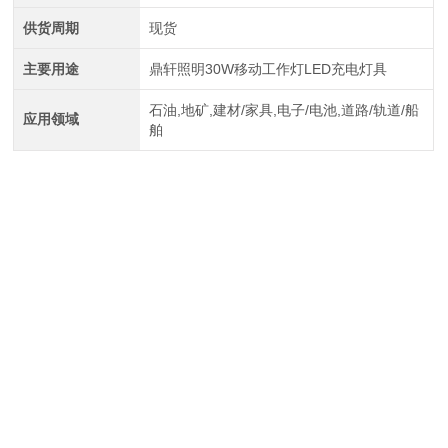
供货周期
现货
主要用途
鼎轩照明30W移动工作灯LED充电灯具
石油,地矿,建材/家具,电子/电池,道路/轨道/船
应用领域
舶