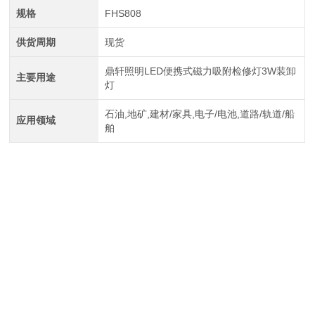
规格
FHS808
供货周期
现货
鼎轩照明LED便携式磁力吸附检修灯3W装卸
主要用途
灯
石油,地矿,建材/家具,电子/电池,道路/轨道/船
应用领域
舶