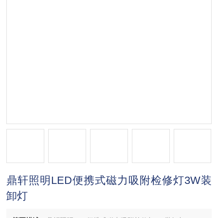
鼎轩照明LED便携式磁力吸附检修灯3W装
卸灯