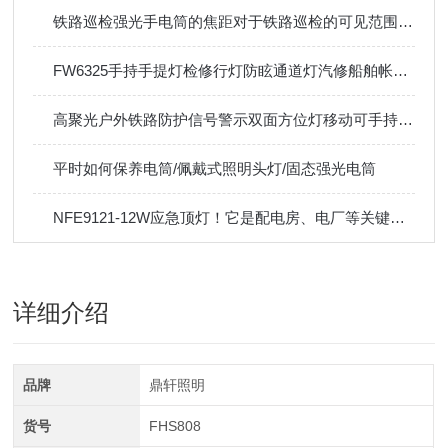
铁路巡检强光手电筒的焦距对于铁路巡检的可见范围有何影响？
FW6325手持手提灯检修行灯防眩通道灯汽修船舶帐篷24V36V
高聚光户外铁路防护信号警示双面方位灯移动可手持伸缩底部磁吸
平时如何保养电筒/佩戴式照明头灯/固态强光电筒
NFE9121-12W应急顶灯！它是配电房、电厂等关键场所的守护神！
详细介绍
品牌
鼎轩照明
货号
FHS808