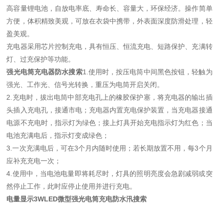
高容量锂电池，自放电率底、寿命长、容量大，环保经济。操作简单
方便，体积精致美观，可放在衣袋中携带，外表面深度防滑处理，轻
盈美观。
充电器采用芯片控制充电，具有恒压、恒流充电、短路保护、充满转
灯、过充保护等功能。
强光电筒充电器防水搜索
1.使用时，按压电筒中间黑色按钮，轻触为
强光、工作光、信号光转换，重压为电筒开启关闭。
2.充电时，拔出电筒中部充电孔上的橡胶保护塞，将充电器的输出插
头插入充电孔，接通市电；充电器内置充电保护装置，当充电器接通
电源不充电时，指示灯为绿色；接上灯具开始充电指示灯为红色；当
电池充满电后，指示灯变成绿色；
3.一次充满电后，可在3个月内随时使用；若长期放置不用，每3个月
应补充充电一次；
4.使用中，当电池电量即将耗尽时，灯具的照明亮度会急剧减弱或突
然停止工作，此时应停止使用并进行充电。
电量显示3WLED微型强光电筒充电防水汛搜索