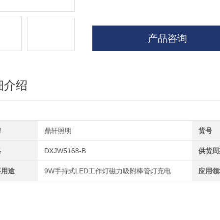
产品咨询
细介绍
牌
鼎轩照明
货号
格
DXJW5168-B
供货周
要用途
9W手持式LED工作灯磁力吸附棒管灯充电
应用领