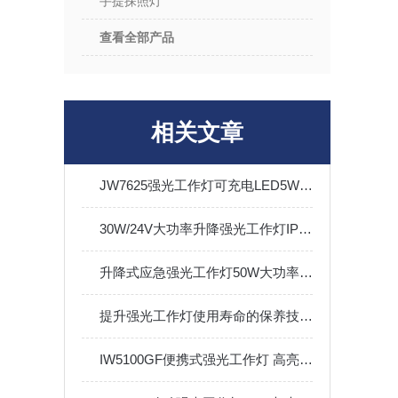
手提探照灯
查看全部产品
相关文章
JW7625强光工作灯可充电LED5W防水便携应急手电筒Type-c接口
30W/24V大功率升降强光工作灯IP65防汛聚光搜索灯可充电
升降式应急强光工作灯50W大功率电量显示可充电IP66
提升强光工作灯使用寿命的保养技巧与方法
IW5100GF便携式强光工作灯 高亮度防腐防尘防水手提灯