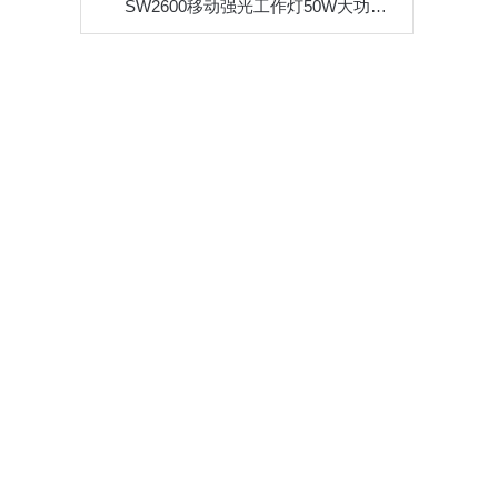
SW2600移动强光工作灯50W大功率应急抢修灯红蓝信号