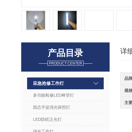
详
产品目录
PRODUCT CENTER
品
应急抢修工作灯
规
多功能检修LED棒管灯
主
固态手提强光探照灯
LED防眩泛光灯
强光工作灯