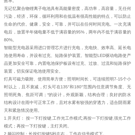
效率。
无记忆聚合物锂离子电池具有高能量密度，高功率，高容量，无任何
污染，经济，环保，循环利用和在低温有很高性能的特点，可以防止
生命的代价。健康，安全，可靠，并可以在任何时间充电。一次充满
电后，放置半年储电量不低于满容量的95%，两年内不低于满容量的
80%。
智能型充电器采用进口管理芯片进行充电，充电快、效率高、延长电
池使用寿命，并设有过充、短路保护装置。智能型LED驱动电路使产
品更加安全可靠，内置电池保护板设有过充、过放、过流和短路保护
装置，切实保证电池使用安全。
灯具可磁力吸附、使用简单方便；照明时间长，可连续照明7-15个小
时以上，且不衰减，灯头可在135°和180°范围内任意调节角度、无
照明死角、焦距可调；*的设计，外观新颖，结构合理；良好的防水
结构设计在雨中可正常工作，且对水雾有较强的穿透力，适合阴雨雾
天和紧急情况使用。
1.开关灯： 按一下灯按键,工作光工作模式;再按一下灯按键,强光工作
模式；再按一下灯按键，主灯关闭。
2.频闪控制：长按灯按键5秒左右，工作在信号模式下。