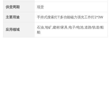
供货周期
现货
主要用途
手持式搜索灯T多功能磁力强光工作灯2*3W
石油,地矿,建材/家具,电子/电池,道路/轨道/船
应用领域
舶