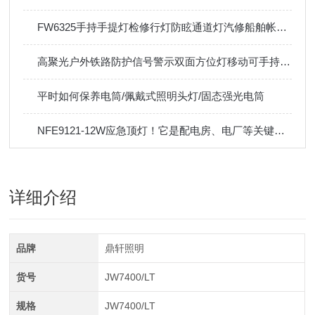
FW6325手持手提灯检修行灯防眩通道灯汽修船舶帐篷24V36V
高聚光户外铁路防护信号警示双面方位灯移动可手持伸缩底部磁吸
平时如何保养电筒/佩戴式照明头灯/固态强光电筒
NFE9121-12W应急顶灯！它是配电房、电厂等关键场所的守护神！
详细介绍
品牌
鼎轩照明
货号
JW7400/LT
规格
JW7400/LT