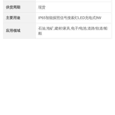
供货周期
现货
主要用途
IP65智能探照信号搜索灯LED充电式9W
石油,地矿,建材/家具,电子/电池,道路/轨道/船
应用领域
舶