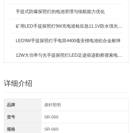
手提式防爆探照灯的电池管理与续航能力优化
矿用LED手提探照灯9W充电巡检应急11.1V防水强光手电筒
LED9W手提探照灯手电筒4400毫安锂电池铝合金耐摔
12W大功率匀光手提探照灯LED足迹痕迹勘察搜索电量显示IP65
详细介绍
品牌
鼎轩照明
货号
SR-060
规格
SR-060