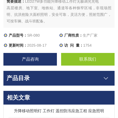
简要描述：
LED27W多功能升降移动工作灯无极调光充电
高层楼房、地下室、地铁站、通道等各种狭窄区域，非现场照
明、抗洪抢险大面积照明，安全可靠，灵活方便，照射范围广，
可按车辆、战斗班配备。
产品型号：
SR-080
厂商性质：
生产厂家
更新时间：
2025-08-17
访 问 量：
1754
产品咨询
联系我们
产品目录
相关文章
升降移动照明灯 工作灯 遥控防汛应急工程 应急照明