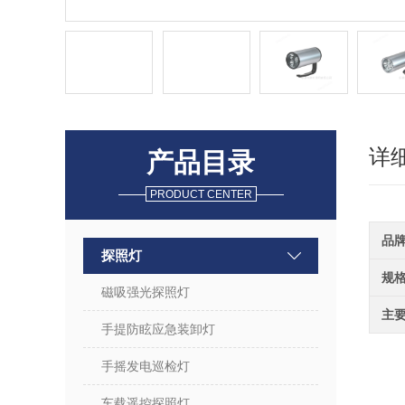
详
产品目录
PRODUCT CENTER
品
探照灯
规
磁吸强光探照灯
主
手提防眩应急装卸灯
手摇发电巡检灯
车载遥控探照灯