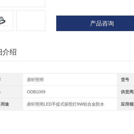
产品咨询
细介绍
牌
鼎轩照明
货号
格
ODB1009
供货周
要用途
鼎轩照明LED手提式探照灯9W铝合金防水
应用领