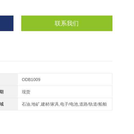
联系我们
ODB1009
期
现货
域
石油,地矿,建材/家具,电子/电池,道路/轨道/船舶