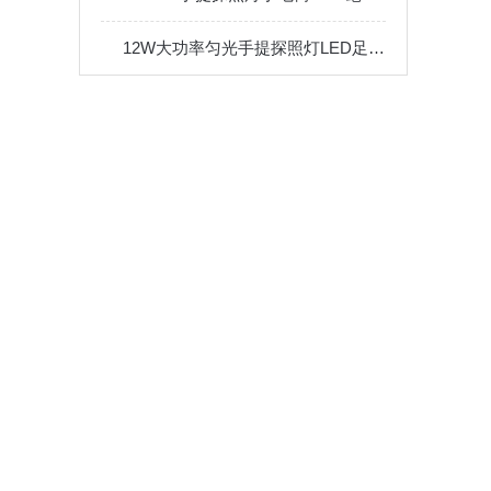
12W大功率匀光手提探照灯LED足迹痕迹勘察搜索电量显示IP65