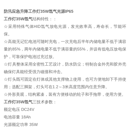
防汛应急升降工作灯35W氙气光源IP65
工作灯35W氙气
结构特性：：
☆采用特殊气体HID氙气放电光源，发光效率高，寿命长，节能环
保。
☆高能无记忆电池可随时充电，一次充电后半年内储电量不低于满容
量的85%，两年内储电量不低于满容量的55%，并设有低电压放电保
护，可靠保护电池过充过放。
☆灯具整体采用全密性工艺设计，防水防尘；特制合金外壳和胶外壳
确保灯具能经受强力碰撞和冲击。
☆灯头既可固定在灯体或其他支撑物上使用，也可方便地卸下手持使
用；选配三脚架，灯头可在1.2～3米高度范围内任意升降。
☆外形美观，结构紧凑，装有方便移动的轮子和手拖带，使用方便。
工作灯35W氙气
三技术参数：
额定电压 DC24V
电池容量 18Ah
光源额定功率 35W