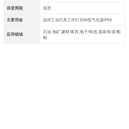
供货周期
现货
主要用途
温州工业灯具工作灯35W氙气光源IP65
石油,地矿,建材/家具,电子/电池,道路/轨道/船
应用领域
舶