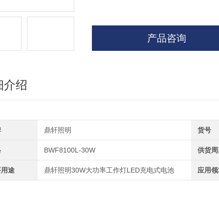
产品咨询
细介绍
牌
鼎轩照明
货号
格
BWF8100L-30W
供货周
要用途
鼎轩照明30W大功率工作灯LED充电式电池
应用领