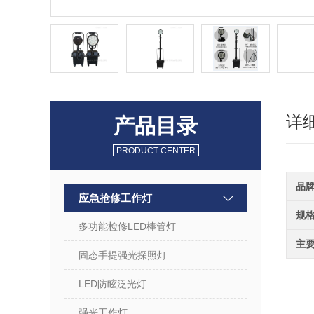
详
产品目录
PRODUCT CENTER
品
应急抢修工作灯
规
多功能检修LED棒管灯
主
固态手提强光探照灯
LED防眩泛光灯
强光工作灯