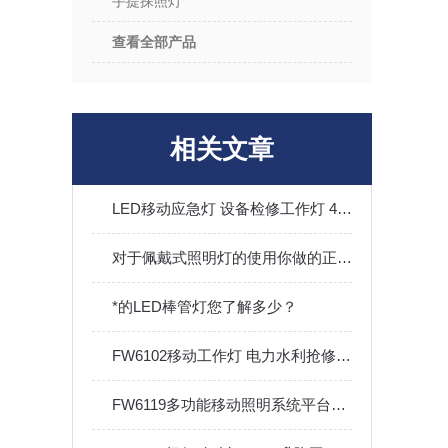
手提探照灯
查看全部产品
相关文章
LED移动应急灯 设备检修工作灯 4W/6W磁吸棒管灯
对于佩戴式照明灯的使用你做的正确吗？看这里！
*的LED棒管灯您了解多少？
FW6102移动工作灯 电力水利抢修铁路夜间施工 30W聚光款
FW6119多功能移动照明系统平台便携式升降工作灯防汛应急移动灯