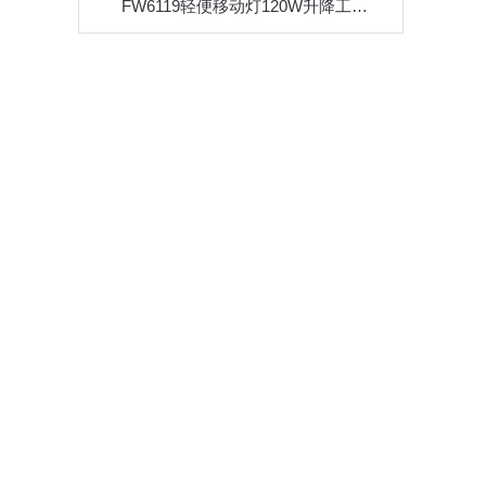
FW6119轻便移动灯120W升降工作灯铁路施工信号指示防水灯显示屏