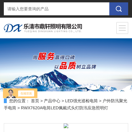
您的位置：
首页
>
产品中心
>
LED强光巡检电筒
>
户外防汛聚光
手电筒
> RWX7620A电筒LED佩戴式头灯防汛应急照明灯