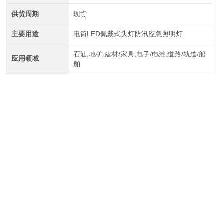
供货周期
现货
主要用途
电筒LED佩戴式头灯防汛应急照明灯
石油,地矿,建材/家具,电子/电池,道路/轨道/船
应用领域
舶