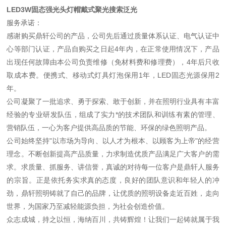
LED3W固态强光头灯帽戴式聚光搜索泛光
服务承诺：
感谢购买鼎轩公司的产品，公司先后通过质量体系认证、电气认证中
心等部门认证，产品自购买之日起4年内，在正常使用情况下，产品
出现任何故障由本公司负责维修（免材料费和修理费），4年后只收
取成本费。便携式、移动式灯具灯泡保用1年，LED固态光源保用2
年。
公司凝聚了一批追求、勇于探索、敢于创新，并在照明行业具有丰富
经验的专业研发队伍，组成了实力*的技术团队和训练有素的管理、
营销队伍，一心为客户提供高品质的节能、环保的绿色照明产品。
公司始终坚持"以市场为导向、以人才为根本、以顾客为上帝"的经营
理念。不断创新提高产品质量，力求制造优质产品满足广大客户的需
求。求质量、抓服务、讲信誉，真诚的对待每一位客户是鼎轩人服务
的宗旨。正是依托务实求真的态度，良好的团队意识和年轻人的冲
劲，鼎轩照明铸就了自己的品牌，让优质的照明设备走近百姓，走向
世界，为国家乃至减轻能源负担，为社会创造价值。
众志成城，持之以恒，海纳百川，共铸辉煌！让我们一起铸就属于我