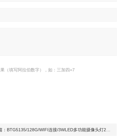
果（填写阿拉伯数字），如：三加四=7
篇：
BTG5135/128G/WIFI连接/3WLED多功能摄像头灯2寸显示屏帽戴铁路巡检仪