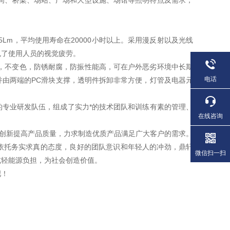
间、桥梁、场站、广场和大型设施、场馆等照明特点及需求，
55Lm，平均使用寿命在20000小时以上。采用漫反射以及光线
免了使用人员的视觉疲劳。
度高，不变色，防锈耐腐，防振性能高，可在户外恶劣环境中长期
电话
由两端的PC滑块支撑，透明件拆卸非常方便，灯管及电器元
专业研发队伍，组成了实力*的技术团队和训练有素的管理、
在线咨询
断创新提高产品质量，力求制造优质产品满足广大客户的需求。
依托务实求真的态度，良好的团队意识和年轻人的冲劲，鼎轩
微信扫一扫
减轻能源负担，为社会创造价值。
吧！