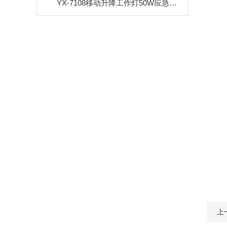
YX-7108移动升降工作灯50W应急LED灯具电量显示轻便移动灯
上