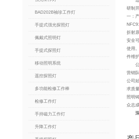
研制开
BAD202B袖珍工作灯
一：
NFC
手提式强光探照灯
折射
佩戴式照明灯
安全可
使用
手提式探照灯
件维护
移动照明系统
营销
遥控探照灯
公司
多功能检修工作棒
求质
照明
检修工作灯
众志
深
手持磁力工作灯
升降工作灯
产