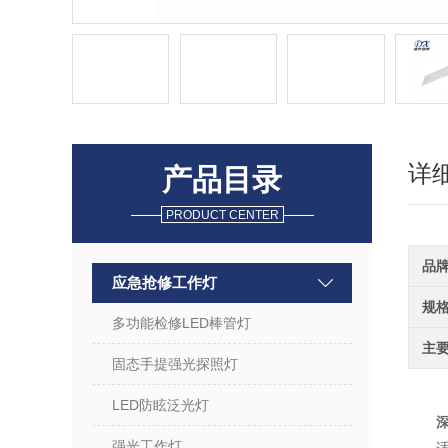
详
产品目录
PRODUCT CENTER
品
应急抢修工作灯
规
多功能检修LED棒管灯
主
固态手提强光探照灯
LED防眩泛光灯
深
强光工作灯