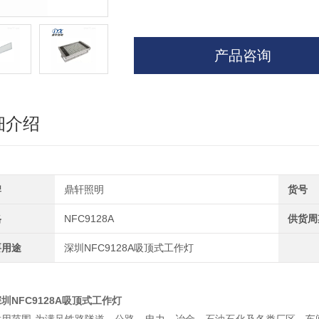
产品咨询
细介绍
牌
鼎轩照明
货号
格
NFC9128A
供货周
要用途
深圳NFC9128A吸顶式工作灯
圳NFC9128A吸顶式工作灯