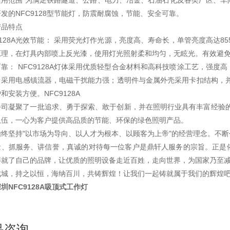
适用范围 为满足铁路隧道、公路、电力、冶金、石油石化及各类厂区、车
发的NFC9128型节能灯，防震耐腐蚀，节能、安全可靠。
产品特点
9128A光效节能： 采用荧光灯作光源，亮度高、寿命长，单管亮度高达8
原理，在灯具内部喷上反光漆，使用灯光照射柔和均匀，无眩光。有效避
靠： NFC9128A灯体采用优质轻型合金材料和高科技喷涂工艺，强
。采用电感镇流器，电磁干扰能力强；透明件与金属外壳采用卡扣结构，并
和安装方便。NFC9128A
公司凝聚了一批追求、勇于探索、敢于创新，并在照明行业具有丰富经验的
队伍，一心为客户提供高品质的节能、环保的绿色照明产品。
始终坚持"以市场为导向、以人才为根本、以顾客为上帝"的经营理念。不
量、抓服务、讲信誉，真诚的对待每一位客户是鼎轩人服务的宗旨。正是
铸就了自己的品牌，让优质的照明设备走近百姓，走向世界，为国家乃至
成城，持之以恒，海纳百川，共铸辉煌！让我们一起铸就属于我们的辉煌
圳NFC9128A吸顶式工作灯
品咨询