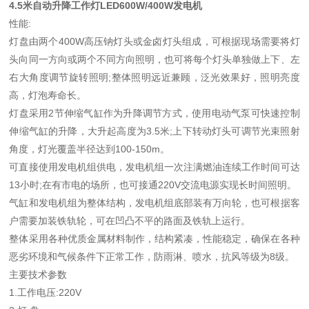
4.5米自动升降工作灯LED600W/400W发电机
性能:
灯盘由两个400W高压钠灯头或金卤灯头组成，可根据现场需要将灯
头向同一方向或两个不同方向照明，也可将每个灯头单独做上下、左
右大角度调节旋转照明;整体照明远近兼顾，泛光效果好，照明亮度
高，灯泡寿命长。
灯盘采用2节伸缩气缸作为升降调节方式，使用电动气泵可快速控制
伸缩气缸的升降，大升起高度为3.5米;上下转动灯头可调节光束照射
角度，灯光覆盖半径达到100-150m。
可直接使用发电机组供电，发电机组一次注满燃油连续工作时间可达
13小时;在有市电的场所，也可接通220V交流电源实现长时间照明。
气缸和发电机组为整体结构，发电机组底部装有万向轮，也可根据客
户需要加装铁轨轮，可在凹凸不平的路面及铁轨上运行。
整体采用各种优质金属材料制作，结构紧凑，性能稳定，确保在各种
恶劣环境和气候条件下正常工作，防雨淋、喷水，抗风等级为8级。
主要技术参数
1.工作电压:220V