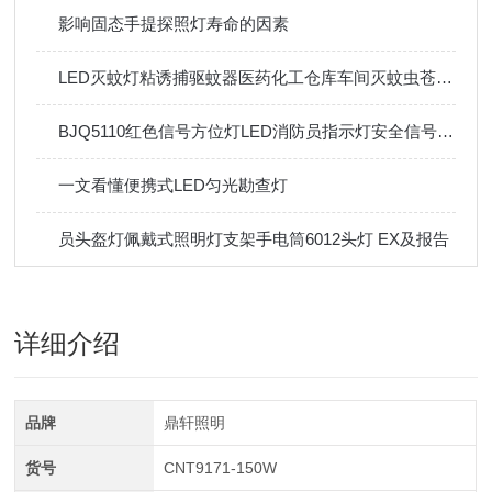
影响固态手提探照灯寿命的因素
LED灭蚊灯粘诱捕驱蚊器医药化工仓库车间灭蚊虫苍蝇神器
BJQ5110红色信号方位灯LED消防员指示灯安全信号灯磁吸信号灯
一文看懂便携式LED匀光勘查灯
员头盔灯佩戴式照明灯支架手电筒6012头灯 EX及报告
详细介绍
品牌
鼎轩照明
货号
CNT9171-150W