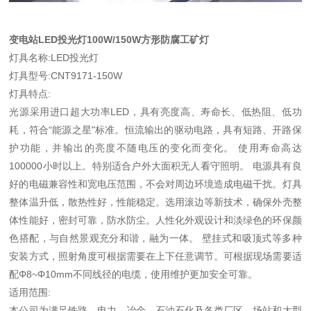
变电站LED投光灯100W/150W方形防腐工矿灯
灯具名称:LED投光灯
灯具型号:CNT9171-150W
灯具特点:
光源采用进口超大功率LED，具有亮度高、寿命长、低热阻、低功
耗，符合“能源之星"标准。恒流输出的驱动电路，具有短路、开路保
护功能，并输出的亮度不随电压的变化而变化。 使用寿命高达
100000小时以上。特别适合户外大面积无人看守照明。 电源具有良
好的电磁兼容性和宽电压范围，不会对周边环境造成电磁干扰。灯具
整体温升低，散热性好，性能稳定。选用滚边等新技术，确保外壳整
体性能好，密封可靠，防水防尘。人性化外观设计和淡绿色的环保颜
色搭配，与自然景观充分和谐，融为一体。 壁挂式和吸顶式等多种
安装方式，照射角度可根据需要在上下任意调节。可根据现场需要适
配Φ8~Φ10mm不同线径的电缆，使用维护更加安全可靠。
适用范围:
本公司为满足铁路、电力、冶金、石油石化及各类厂区、场站和大型