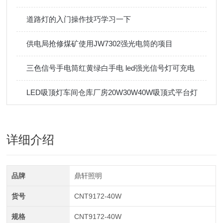
道路灯的入门操作技巧学习一下
供电局抢修煤矿使用JW7302强光电筒的项目
三色信号手电筒红黄绿白手电 led强光信号灯可充电
LED吸顶灯车间仓库厂房20W30W40W吸顶式平台灯
详细介绍
品牌
鼎轩照明
货号
CNT9172-40W
规格
CNT9172-40W