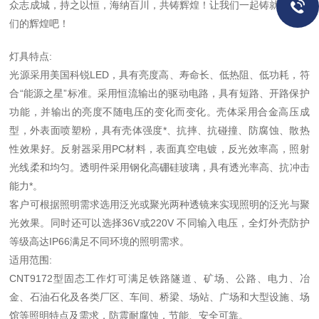
众志成城，持之以恒，海纳百川，共铸辉煌！让我们一起铸就属于我
们的辉煌吧！
灯具特点:
光源采用美国科锐LED，具有亮度高、寿命长、低热阻、低功耗，符
合“能源之星”标准。采用恒流输出的驱动电路，具有短路、开路保护
功能，并输出的亮度不随电压的变化而变化。壳体采用合金高压成
型，外表面喷塑粉，具有壳体强度*、抗摔、抗碰撞、防腐蚀、散热
性效果好。反射器采用PC材料，表面真空电镀，反光效率高，照射
光线柔和均匀。透明件采用钢化高硼硅玻璃，具有透光率高、抗冲击
能力*。
客户可根据照明需求选用泛光或聚光两种透镜来实现照明的泛光与聚
光效果。同时还可以选择36V或220V 不同输入电压，全灯外壳防护
等级高达IP66满足不同环境的照明需求。
适用范围:
CNT9172型固态工作灯可满足铁路隧道、矿场、公路、电力、冶
金、石油石化及各类厂区、车间、桥梁、场站、广场和大型设施、场
馆等照明特点及需求，防震耐腐蚀，节能、安全可靠。