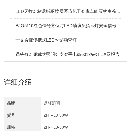
LED灭蚊灯粘诱捕驱蚊器医药化工仓库车间灭蚊虫苍蝇神器
BJQ5110红色信号方位灯LED消防员指示灯安全信号灯磁吸信号灯
一文看懂便携式LED匀光勘查灯
员头盔灯佩戴式照明灯支架手电筒6012头灯 EX及报告
详细介绍
品牌
鼎轩照明
货号
ZH-FL8-30W
规格
ZH-FL8-30W