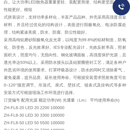
白。让大功率LED散热器重量更轻、装配更简便、结构更坚固、散热
性能更好。模组
式拼装设计，支持功率多样化，丰富产品品种。外壳采用高强度合金
材料，并且经过优化的结构设计，表面进行阳极氧化、电泳防腐处
理，结构紧凑美观，防水、防腐、防尘性能好。
采用高纯铝磨砂阳极氧化反光罩，以纯度为99.8%的铝材制造，防氧
化、防变色，反光效果好。IES专业配光设计，光效反射率高，照射
面积大，照度均匀，无指向性。钢化玻璃面板，高强度保护光源，且
透光率达93%以上。采用防水接头以及硅胶圈密封工艺，满足各种户
外恶劣环境的使用要求。灯罩呼吸器设计，防水的同时又清除雾气，
避免凝露，提升品质、延长使用寿命。可根据安装需求照射角度可在
0~120°随意调节。吊顶式、座式、壁挂式、链条式及挂钩式等多种
安装方式可根据现场工作环境进行选择。
订货编号 配用光源 额定功率(W) 光通量（Lm） 平均使用寿命(h)
ZH-FL8-20 LED 20 2200 100000
ZH-FL8-30 LED 30 3300 100000
ZH-FL8-50 LED 50 5500 100000