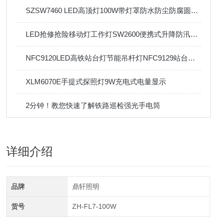
SZSW7460 LED高顶灯100W带灯罩防水防尘防腐圆形泛光灯
LED抢修抢险移动灯工作灯SW2600便携式升降防汛应急
NFC9120LED高铁站台灯节能吊杆灯NFC9129站台候车室售票厅筒灯
XLM6070E手提式探照灯9W充电式电量显示
2分钟！教您快速了解铁路巡检强光手电筒
详细介绍
品牌
鼎轩照明
货号
ZH-FL7-100W