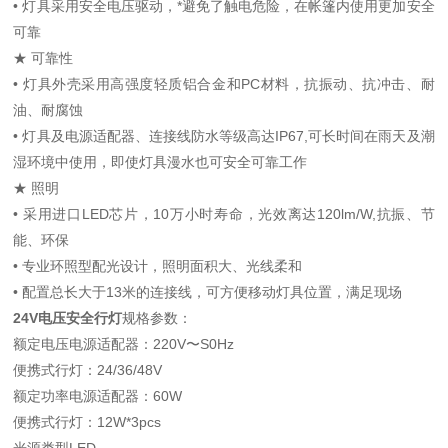
• 灯具采用安全电压驱动，*避免了触电危险，在帐篷内使用更加安全
可靠
★ 可靠性
• 灯具外壳采用高强度轻质铝合金和PC材料，抗振动、抗冲击、耐
油、耐腐蚀
• 灯具及电源适配器、连接线防水等级高达IP67,可长时间在雨天及潮
湿环境中使用，即使灯具漫水也可安全可靠工作
★ 照明
• 采用进口LED芯片，10万小时寿命，光效离达120lm/W,抗振、节
能、环保
• 专业环照型配光设计，照明面积大、光线柔和
• 配置总长大于13米的连接线，可方便移动灯具位置，满足现场
24V电压安全行灯
规格参数：
额定电压电源适配器：220V〜S0Hz
便携式行灯：24/36/48V
额定功率电源适配器：60W
便携式行灯：12W*3pcs