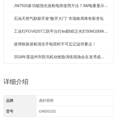
JW7520多功能强光巡检电筒使用方法？3W电量显示充电式IP66
石油天然气勘探开发“敞开大门” 市场格局将有新变化
工业灯FGV6207三防平台灯led防眩泛光灯50W100W立杆弯杆壁装
使用铁路巡检强光手电筒时不可忘记这些要点！
2018年度温州市防汛机动抢险演练现场会在龙湾成功举行
详细介绍
品牌
鼎轩照明
货号
GMD5102