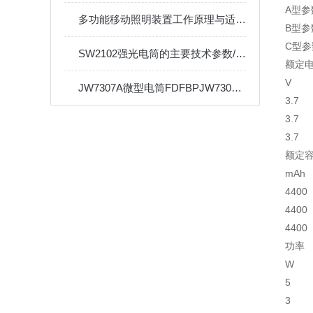
A型参
多功能移动照明装置工作原理与适用领域
B型参
C型参
SW2102强光电筒的主要技术参数/订购
额定
V
JW7307A微型电筒FDFBPJW7307B消防员照明灯具
3.7
3.7
3.7
额定
mAh
4400
4400
4400
功率
W
5
3