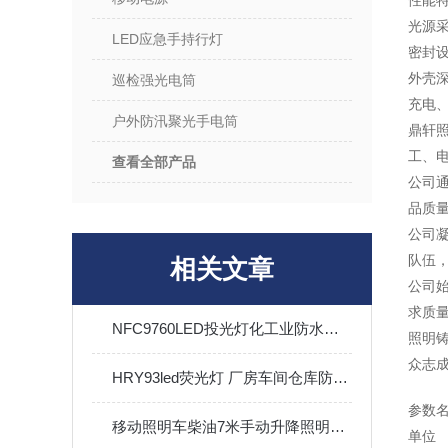
性能
光源采
LED应急手持行灯
密封
外壳
巡检强光电筒
充电
户外防汛聚光手电筒
鼎轩
工、电
查看全部产品
公司通
品质
公司
队伍
相关文章
公司
求质
NFC9760LED投光灯化工业防水防尘防震工矿内外场照明灯
照明
众志
HRY93led荧光灯 厂房车间仓库防眩应急条形吸顶照明灯40W60W
参数
移动照明车柴油7米手动升降照明灯塔户外应急救援工地照明灯车
单位