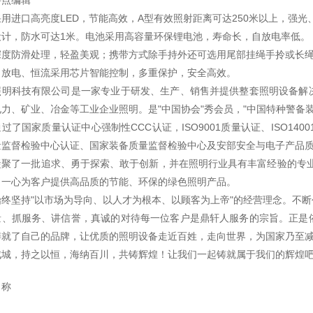
特点编辑
用进口高亮度LED，节能高效，A型有效照射距离可达250米以上，强光
设计，防水可达1米。电池采用高容量环保锂电池，寿命长，自放电率低。
深度防滑处理，轻盈美观；携带方式除手持外还可选用尾部挂绳手拎或长
、放电、恒流采用芯片智能控制，多重保护，安全高效。
照明科技有限公司是一家专业于研发、生产、销售并提供整套照明设备解
力、矿业、冶金等工业企业照明。是"中国协会"秀会员，"中国特种警备装
过了国家质量认证中心强制性CCC认证，ISO9001质量认证、ISO140
量监督检验中心认证、国家装备质量监督检验中心及安部安全与电子产品
凝聚了一批追求、勇于探索、敢于创新，并在照明行业具有丰富经验的专业
，一心为客户提供高品质的节能、环保的绿色照明产品。
始终坚持"以市场为导向、以人才为根本、以顾客为上帝"的经营理念。不
量、抓服务、讲信誉，真诚的对待每一位客户是鼎轩人服务的宗旨。正是
铸就了自己的品牌，让优质的照明设备走近百姓，走向世界，为国家乃至
成城，持之以恒，海纳百川，共铸辉煌！让我们一起铸就属于我们的辉煌
名称