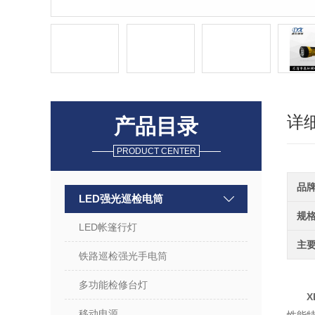
详
产品目录
PRODUCT CENTER
品
LED强光巡检电筒
规
LED帐篷行灯
主
铁路巡检强光手电筒
多功能检修台灯
X
移动电源