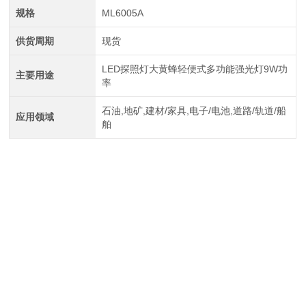
规格
ML6005A
供货周期
现货
LED探照灯大黄蜂轻便式多功能强光灯9W功
主要用途
率
石油,地矿,建材/家具,电子/电池,道路/轨道/船
应用领域
舶