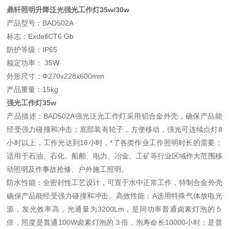
鼎轩照明升降泛光强光工作灯35w/30w
产品型号：BAD502A
标志：ExdeⅡCT6 Gb
防护等级：IP65
额定功率： 35W
外形尺寸：Ф270x228x600mm
产品重量：15kg
强光工作灯35w
产品描述：BAD502A强光泛光工作灯采用铝合金外壳，确保产品能
经受强力碰撞和冲击；底部装有轮子，方便移动，强光可连续点灯8
小时以上，工作光达到16小时，*了各类作业工作照明时长的需要；
适用于石油、石化、船舶、电力、冶金、工矿等行业区域作大范围移
动照明及作事故抢修、户外施工照明。
防水性能：全密封性工艺设计，可置于水中正常工作，特制合金外壳
确保产品能经受强力碰撞和冲击。高效性能：A选用特殊气体放电光
源，发光效率高，光通量为3200Lm，是同功率普通卤素灯泡的５
倍，照度是普通100W卤素灯泡的３倍，泡寿命长10000小时；是普