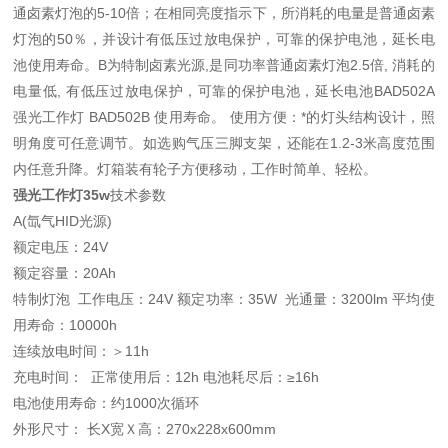
通卤素灯泡的5-10倍；在相同亮度指示下，所消耗的电量是普通卤素
灯泡的50％，并设计有低压过放电保护，可靠的保护电池，延长电
池使用寿命。B为特制卤素光源,是同功率普通卤素灯泡2.5倍, 消耗的
电量低, 有低压过放电保护，可靠的保护电池，延长电池BAD502A
强光工作灯 BAD502B 使用寿命。 使用方便：*的灯头结构设计，照
明角度可任意调节。如选购气压三脚支架，还能在1.2-3米高度范围
内任意升降。灯箱装有轮子方便移动，工作时简单、轻松。
强光工作灯35w
技术参数
A(氙气HID光源)
额定电压：24V
额定容量：20Ah
特制灯泡 工作电压：24V 额定功率：35W 光通量：3200lm 平均使
用寿命：10000h
连续放电时间：＞11h
充电时间： 正常使用后：12h 电池耗尽后：≥16h
电池使用寿命：约1000次循环
外形尺寸： 长X宽Ｘ高：270x228x600mm