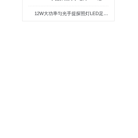
12W大功率匀光手提探照灯LED足迹痕迹勘察搜索电量显示IP65