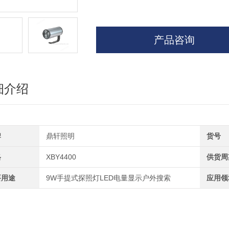
产品咨询
细介绍
牌
鼎轩照明
货号
格
XBY4400
供货周
要用途
9W手提式探照灯LED电量显示户外搜索
应用领