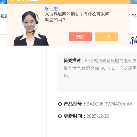
欢迎您！
来自局域网的朋友！有什么可以帮
巡检强光手电筒
> BAD206-3W/4400mAh轻便式强光巡检电筒电量显示I
助您的吗？
轻便式强光巡检电筒
简要描述：
轻便式强光巡检电筒电量显示
爆炸性气体混合物IIA、IIB。广泛
用。
产品型号：
BAD206-3W/4400mAh
更新时间：
2025-12-29