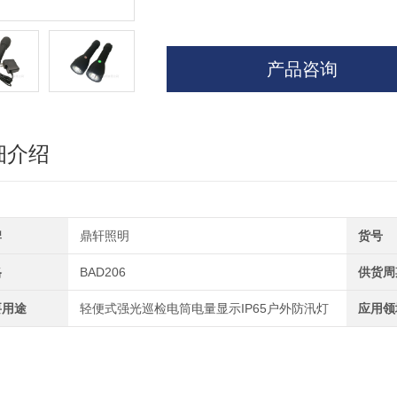
产品咨询
细介绍
牌
鼎轩照明
货号
格
BAD206
供货周
要用途
轻便式强光巡检电筒电量显示IP65户外防汛灯
应用领