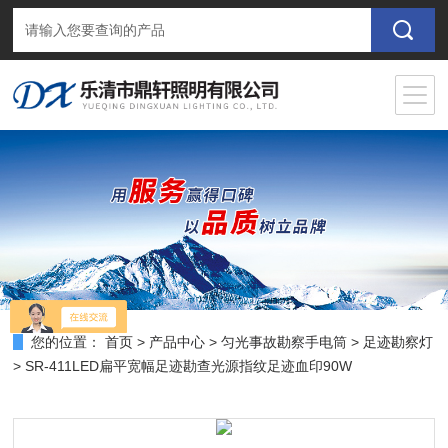
您的位置：
首页
>
产品中心
>
匀光事故勘察手电筒
>
足迹勘察灯
> SR-411LED扁平宽幅足迹勘查光源指纹足迹血印90W