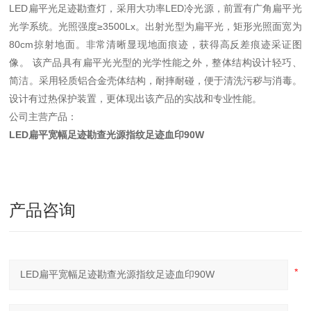
LED扁平光足迹勘查灯，采用大功率LED冷光源，前置有广角扁平光
光学系统。光照强度≥3500Lx。出射光型为扁平光，矩形光照面宽为
80cm掠射地面。非常清晰显现地面痕迹，获得高反差痕迹采证图
像。 该产品具有扁平光光型的光学性能之外，整体结构设计轻巧、
简洁。采用轻质铝合金壳体结构，耐摔耐碰，便于清洗污秽与消毒。
设计有过热保护装置，更体现出该产品的实战和专业性能。
公司主营产品：
LED扁平宽幅足迹勘查光源指纹足迹血印90W
产品咨询