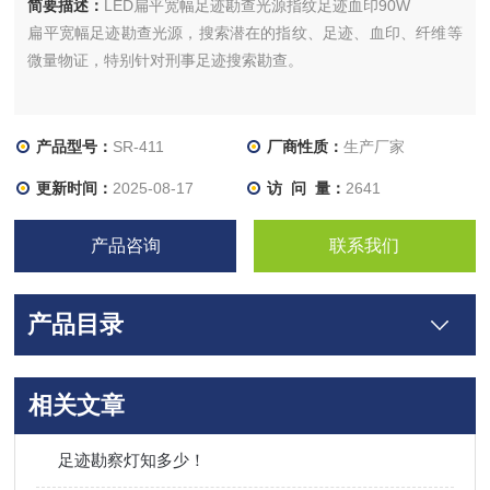
简要描述：
LED扁平宽幅足迹勘查光源指纹足迹血印90W
扁平宽幅足迹勘查光源，搜索潜在的指纹、足迹、血印、纤维等
微量物证，特别针对刑事足迹搜索勘查。
产品型号：
SR-411
厂商性质：
生产厂家
更新时间：
2025-08-17
访 问 量：
2641
产品咨询
联系我们
产品目录
相关文章
足迹勘察灯知多少！