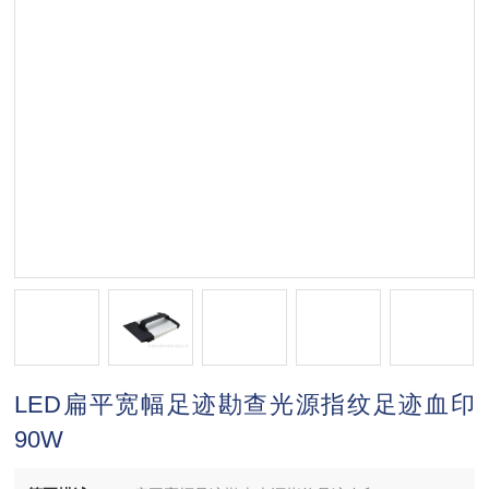
LED扁平宽幅足迹勘查光源指纹足迹血印
90W