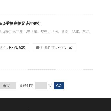
WLED手提宽幅足迹勘察灯
足迹勘察灯 公司现已在华东、华中、华南、西南、华北、东北、
型号：
PFVL-520
厂商性质：
生产厂家
末页
跳转到第
页