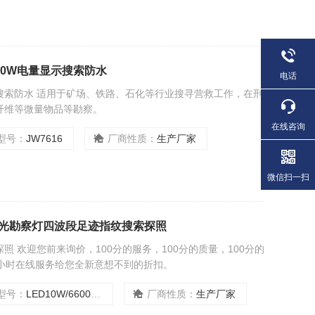
灯90W电量显示搜索防水
电话
示搜索防水 适用于矿场、铁路、石化等行业搜寻营救工作，在刑
纤维等微量物品等勘察。
在线咨询
型号：
JW7616
厂商性质：
生产厂家
微信扫一扫
便携式匀光勘察灯四波段足迹指纹搜索探照
 欢迎您前来询价，100分的服务，100分的质量，100分的
4小时在线服务给您全新意想不到的折扣。
型号：
LED10W/6600mAh/IP65
厂商性质：
生产厂家