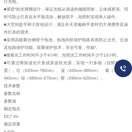
行充电。
■尾部*的支撑脚设计，保证光线从痕迹的侧面照射，立体感更强。同
时可防止灯具在水平面流动，解放双手，拍照时实现单人操作。
■大空间提手和大按钮设计，满足冬天穿戴棉手套时仍方便携带及操
作灯具的需求。
■采用高能聚合物锂子电池，电池内部保护电路具有防止过充、过放
及短路保护功能。双重保护技术，安全可靠，性能*。
■搜索光工作时间不少于4小时，拍照光工作时间不少于10小时。
■可通过增加滤光片形成多波段光源，实现一灯多能（仅限精装配
置）。红（620nm-780nm）、蓝（445nm-480nm）、紫（380nm-
445nm）绿（480nm-575nm）橙（590nm-620nm）。
技术参数
参数名称
参数值
额定电压
DC7.4V
额定容量
6.6Ah