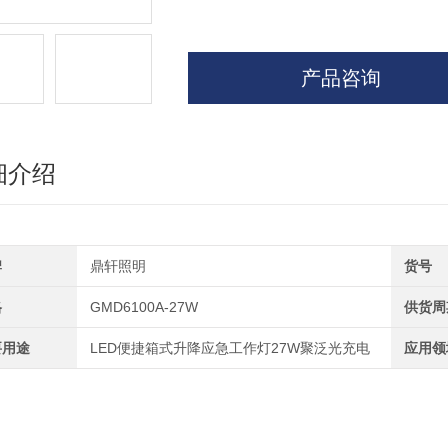
产品咨询
细介绍
牌
鼎轩照明
货号
格
GMD6100A-27W
供货周
要用途
LED便捷箱式升降应急工作灯27W聚泛光充电
应用领