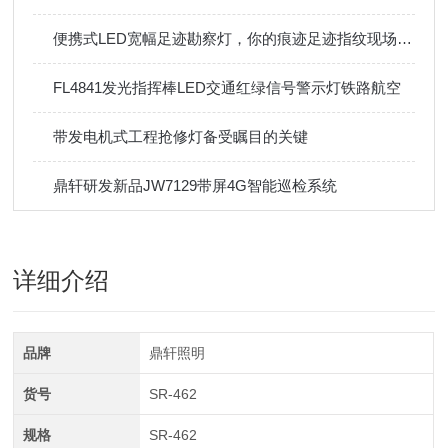
便携式LED宽幅足迹勘察灯，你的痕迹足迹指纹现场拍档！
FL4841发光指挥棒LED交通红绿信号警示灯铁路航空
带发电机式工程抢修灯备受瞩目的关键
鼎轩研发新品JW7129带屏4G智能巡检系统
详细介绍
品牌
鼎轩照明
货号
SR-462
规格
SR-462