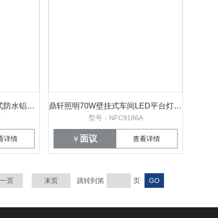
多功能强光手电筒3W充电式防水铝合金壳
鼎轩照明70W壁挂式车间LED平台灯防眩防尘
0
型号：NFC9186A
面议
看详情
￥
查看详情
一页
末页
跳转到第
页