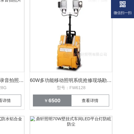
微信扫一扫
多功能摄像头灯帽戴式录像录音拍照片WIFI
60W多功能移动照明系统抢修现场勘查录像LED
28G
型号：FW6128
6500
看详情
￥
查看详情