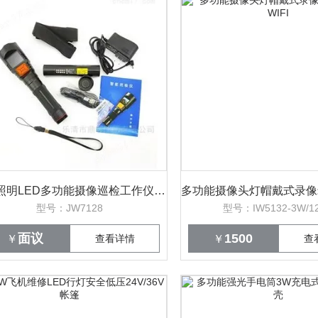
鼎轩照明LED多功能摄像巡检工作仪32G/64G
型号：JW7128
型号：IW5132-3W/1
面议
1500
￥
查看详情
￥
查