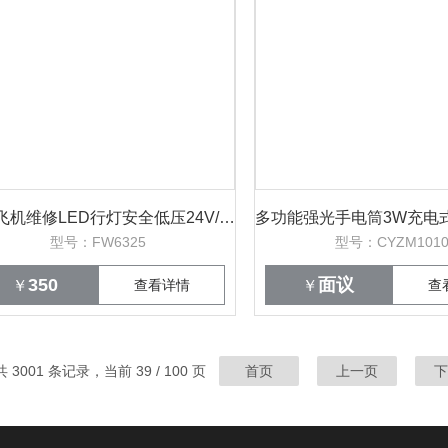
10W飞机维修LED行灯安全低压24V/36V帐篷
型号：FW6325
型号：CYZM101
350
面议
￥
查看详情
￥
查
共 3001 条记录，当前 39 / 100 页
首页
上一页
下