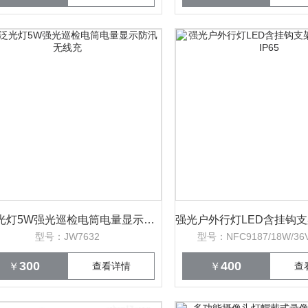
聚泛光灯5W强光巡检电筒电量显示防汛无线充
型号：JW7632
型号：NFC9187/18W/36V
300
400
￥
查看详情
￥
查