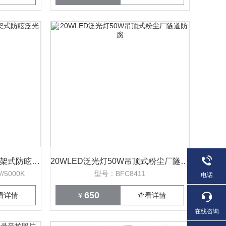
强光户外行灯LED含挂钩支架式防眩泛光IP65
20WLED泛光灯50W吊顶式粉尘厂隧道防腐
/5000K
型号：BFC8411
电话
650
看详情
￥
查看详情
在线咨询