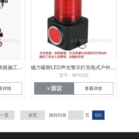
120W轻便移动升降工作灯铁路施工信号指示灯
磁力吸附LED声光警示灯充电式户外信号频闪
1
型号：BF532D
面议
看详情
￥
查看详情
一页
末页
跳转到第
页