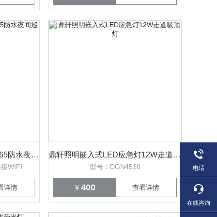
LED强光摄像头灯帽戴式IP65防水夜间巡检仪
鼎轩照明嵌入式LED应急灯12W走道吸顶灯
接WIFI
型号：DGN4510
电话
400
看详情
￥
查看详情
在线咨询