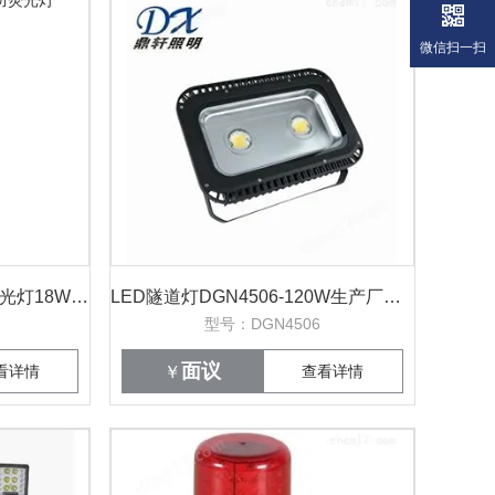
微信扫一扫
吊装式防腐车间LED三防荧光灯18W/36W全塑
LED隧道灯DGN4506-120W生产厂家报价
型号：DGN4506
面议
看详情
￥
查看详情