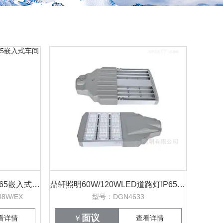
防腐工业品质防爆面板灯IP65嵌入式车间泛光
鼎轩照明60W/120WLED道路灯IP65防腐模组
8W/EX
型号：DGN4633
面议
看详情
￥
查看详情