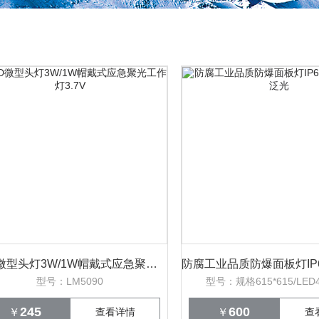
LED微型头灯3W/1W帽戴式应急聚光工作灯3.7V
型号：LM5090
型号：规格615*615/LED4
245
600
￥
查看详情
￥
查