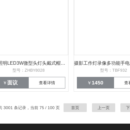
鼎轩照明LED3W微型头灯头戴式帽戴式
型号：ZHBY8028
型号：TBF932
面议
1450
￥
查看详情
￥
查
共 3001 条记录，当前 75 / 100 页
首页
上一页
下