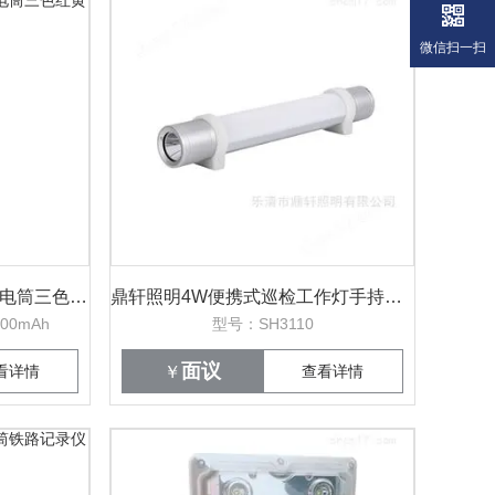
微信扫一扫
手持式铁路信号灯安全警示电筒三色红黄绿白
鼎轩照明4W便携式巡检工作灯手持棒管灯
00mAh
型号：SH3110
面议
看详情
￥
查看详情