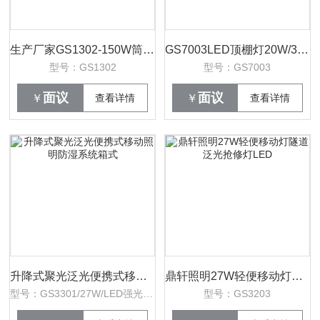
生产厂家GS1302-150W筒灯吸顶式安装
GS7003LED顶棚灯20W/30W/40W/50W
型号：GS1302
型号：GS7003
面议
面议
￥
查看详情
￥
查看详情
升降式聚光泛光便携式移动照明防湿系统箱式
鼎轩照明27W轻便移动灯隧道泛光抢修灯LED
型号：GS3301/27W/LED强光/IP65
型号：GS3203